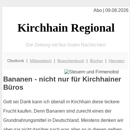
Abo | 09.08.2026
Kirchhain Regional
Die Zeitung mit Nur Guten Nachrichten
Obstkorb |
Mittagstisch
|
Branchenbuch
|
Bücher
|
Heiraten
Bananen - nicht nur für Kirchhainer
Büros
Gott sei Dank kann ich überall in Kirchhain diese leckere
Frucht kaufen. Denn Bananen sind zurecht eines der
Grundnahrungsmittel in Deutschland. Meistens denken wir
aber gar nicht darüber nach was alles so in diesen gelben